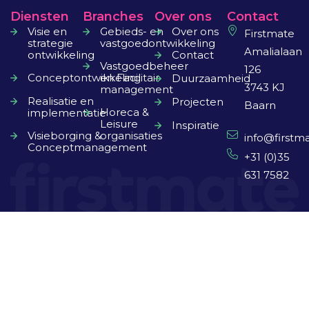
Diensten
Branches
Over ons
Contact
Visie en
Gebieds- en
Over ons
Firstmate
strategie
vastgoedontwikkeling
Amalialaan
ontwikkeling
Contact
Vastgoedbeheer
126
Conceptontwikkeling
en Facilitair
Duurzaamheid
3743 KJ
management
Realisatie en
Projecten
Baarn
Horeca &
implementatie
Leisure
Inspiratie
Visieborging &
organisaties
info@firstma
Conceptmanagement
+31 (0)35
631 7582