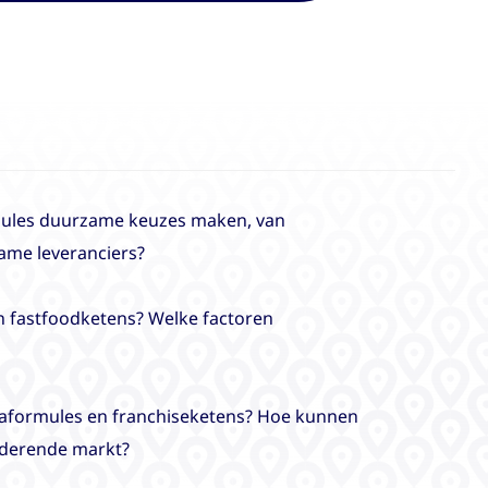
rmules duurzame keuzes maken, van
ame leveranciers?
n fastfoodketens? Welke factoren
ecaformules en franchiseketens? Hoe kunnen
nderende markt?