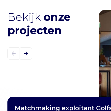
Bekijk
onze
projecten
Matchmaking exploitant Golfs
Begeleiding Green Key Certific