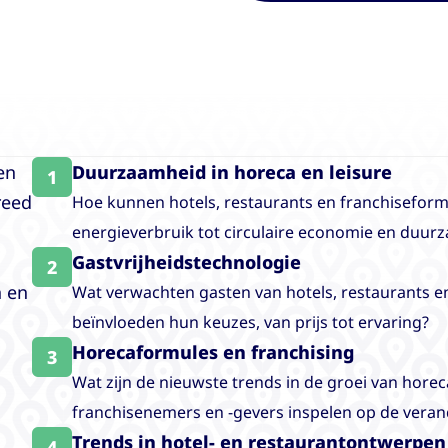
en
Duurzaamheid in horeca en leisure
1
reed
Hoe kunnen hotels, restaurants en franchisefo
energieverbruik tot circulaire economie en duurz
Gastvrijheidstechnologie
2
n en
Wat verwachten gasten van hotels, restaurants e
beïnvloeden hun keuzes, van prijs tot ervaring?
Horecaformules en franchising
3
Wat zijn de nieuwste trends in de groei van hor
franchisenemers en -gevers inspelen op de vera
Trends in hotel- en restaurantontwerpen
4