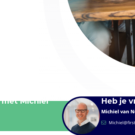
 met Michiel
Heb je 
Michiel van N
Michiel@firs