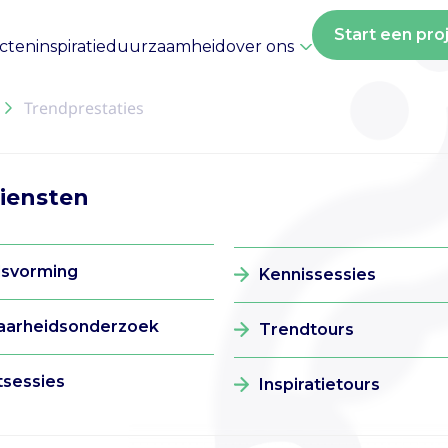
Start een pro
ecten
inspiratie
duurzaamheid
over ons
Trendprestaties
diensten
dsvorming
Kennissessies
aarheidsonderzoek
Trendtours
tsessies
Inspiratietours