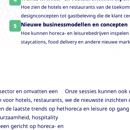
Hoe zien de hotels en restaurants van de toekoms
designconcepten tot gastbeleving die de klant cent
Nieuwe businessmodellen en concepten
5
Hoe kunnen horeca- en leisurebedrijven inspelen
staycations, food delivery en andere nieuwe mar
asector en omvatten een
Onze sessies kunnen ook 
n voor hotels, restaurants,
we de nieuwste inzichten 
en de laatste trends op het
horeca en leisure op gang
urzaamheid, hospitality
lleen gericht op horeca- en