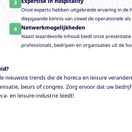
Expertise in hospitality
3
Onze experts hebben uitgebreide ervaring in de h
diepgaande kennis van zowel de operationele als 
Netwerkmogelijkheden
4
Naast waardevolle inhoud biedt onze presentati
professionals, bedrijven en organisaties uit de hor
eid?
e nieuwste trends die de horeca en leisure verand
nisatie, beurs of congres. Zorg ervoor dat uw bedrij
a- en leisure-industrie biedt!