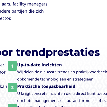
aars, facility managers
ere partijen die zich
ector.
r trendprestaties
aar
Up-to-date inzichten
1
oor
Wij delen de nieuwste trends en praktijkvoorbeelde
opkomende technologieën en strategieën.
 kan
Praktische toepasbaarheid
2
U krijgt concrete inzichten die u direct kunt toep
om hotelmanagement, restaurantformules, of fra