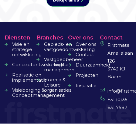
Diensten
Branches
Over ons
Contact
Visie en
Gebieds- en
Over ons
Firstmate
strategie
vastgoedontwikkeling
Amalialaan
ontwikkeling
Contact
Vastgoedbeheer
126
Conceptontwikkeling
en Facilitair
Duurzaamheid
3743 KJ
management
Realisatie en
Projecten
Baarn
Horeca &
implementatie
Leisure
Inspiratie
Visieborging &
organisaties
info@firstma
Conceptmanagement
+31 (0)35
631 7582