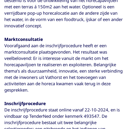
bestemd is voor de ontwikkeling van het horecapaviljoen
met een terras á 150m2 aan het water. Optioneel is een
verrijdbare pop-up horecalocatie aan de andere zijde van
het water, in de vorm van een foodtruck, ijskar of een ander
innovatief concept.
Marktconsultatie
Voorafgaand aan de inschrijfprocedure heeft er een
marktconsultatie plaatsgevonden. Het resultaat was
veelbelovend: Er is interesse vanuit de markt om het
horecapaviljoen te realiseren en exploiteren. Belangrijke
thema’s als duurzaamheid, innovatie, een sterke verbinding
met de inwoners uit Vathorst en het toevoegen van
activiteiten aan de horeca kwamen vaak terug in deze
gesprekken.
Inschrijfprocedure
De inschrijfprocedure staat online vanaf 22-10-2024, en is
vindbaar op TenderNed onder kenmerk 493547. De
inschrijfprocedure bestaat uit twee belangrijke
selectierondes: een pitchronde en het indienen van