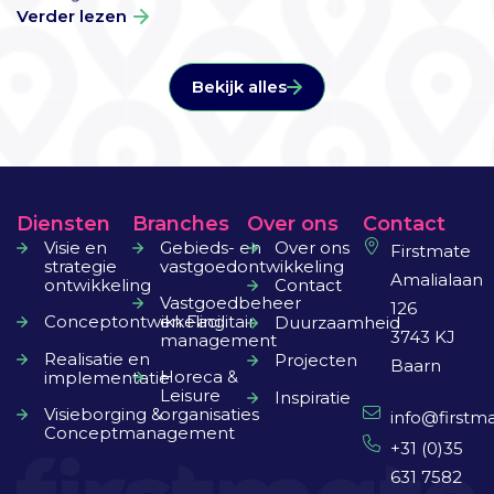
Verder lezen
Bekijk alles
Diensten
Branches
Over ons
Contact
Visie en
Gebieds- en
Over ons
Firstmate
strategie
vastgoedontwikkeling
Amalialaan
ontwikkeling
Contact
Vastgoedbeheer
126
Conceptontwikkeling
en Facilitair
Duurzaamheid
3743 KJ
management
Realisatie en
Projecten
Baarn
Horeca &
implementatie
Leisure
Inspiratie
Visieborging &
organisaties
info@firstma
Conceptmanagement
+31 (0)35
631 7582