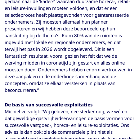
gedaan naar de ‘kaders’ waaraan duurzame horeca-, retail-
en leisure-invullingen moeten voldoen, en dat er een
selectieproces heeft plaatsgevonden voor geïnteresseerde
ondernemers. Zij moesten allemaal hun plannen
presenteren en wij hebben deze beoordeeld op hun
aansluiting bij de thema’s. Ruim 80% van de ruimten is
ingevuld met lokale en regionale ondernemers, en dat
terwijl het pas in 2026 wordt opgeleverd. Dit is een
fantastisch resultaat, vooral gezien het feit dat we de
werving midden in coronatijd zijn gestart en alles online
moesten doen. Ondernemers hebben enorm vertrouwen in
deze aanpak en in de onderlinge samenhang van de
concepten, omdat ze elkaar versterken in plaats van
beconcurreren.”
De basis van succesvolle exploitaties
Michiel vervolgt: “Wij geloven, nee sterker nog, we wéten
dat geweldige gastvrijheidservaringen de basis vormen voor
succesvolle vastgoed-, horeca- en leisure-exploitaties. Ons
advies is dan ook: zie de commerciële plint niet als
wisselgeld van je exploitatiebegroting, maar als kans om de