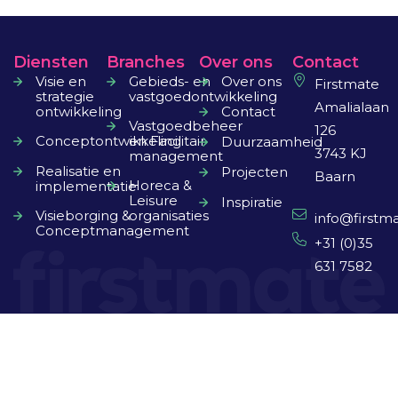
Diensten
Branches
Over ons
Contact
Visie en
Gebieds- en
Over ons
Firstmate
strategie
vastgoedontwikkeling
Amalialaan
ontwikkeling
Contact
Vastgoedbeheer
126
Conceptontwikkeling
en Facilitair
Duurzaamheid
3743 KJ
management
Realisatie en
Projecten
Baarn
Horeca &
implementatie
Leisure
Inspiratie
Visieborging &
organisaties
info@firstma
Conceptmanagement
+31 (0)35
631 7582