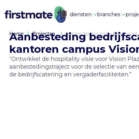
diensten
branches
proj
Home
Aanbesteding bedrijfsc
Projecten
Aanbesteding bedrijfscatering
kantoren campus Visio
“Ontwikkel de hospitality visie voor Vision Pl
aanbestedingstraject voor de selectie van ee
de bedrijfscatering en vergaderfaciliteiten.”