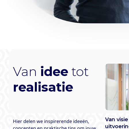
Van
idee
tot
realisatie
Van visie
Hier delen we inspirerende ideeën,
uitvoeri
concepten en praktische tips om jouw