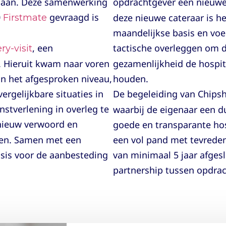
egaan. Deze samenwerking
opdrachtgever een nieuwe
0
gevraagd is
deze nieuwe cateraar is h
Firstmate
maandelijkse basis en vo
, een
tactische overleggen om 
ry-visit
. Hieruit kwam naar voren
gezamenlijkheid de hospit
an het afgesproken niveau,
houden.
vergelijkbare situaties in
De begeleiding van Chipsh
nstverlening in overleg te
waarbij de eigenaar een d
ieuw verwoord en
goede en transparante hospi
sen. Samen met een
een vol pand met tevreden
sis voor de aanbesteding
van minimaal 5 jaar afges
partnership tussen opdra