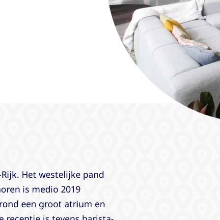
Rijk. Het westelijke pand
horen is medio 2019
grond een groot atrium en
 receptie is tevens barista-