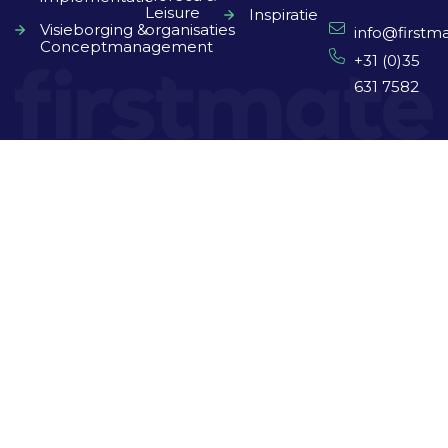
Leisure
Inspiratie
Visieborging &
organisaties
info@firstma
Conceptmanagement
+31 (0)35
631 7582