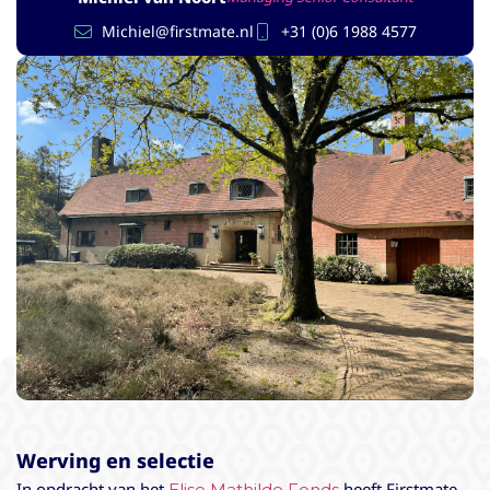
Michiel@firstmate.nl
+31 (0)6 1988 4577
Werving en selectie
In opdracht van het
heeft Firstmate
Elise Mathilde Fonds