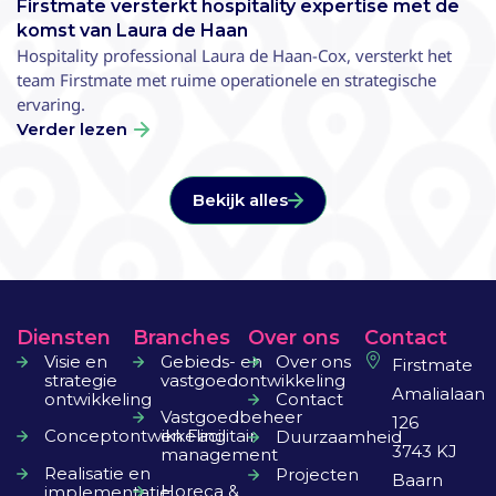
Firstmate versterkt hospitality expertise met de
komst van Laura de Haan
Hospitality professional Laura de Haan-Cox, versterkt het
team Firstmate met ruime operationele en strategische
ervaring.
Verder lezen
Bekijk alles
Diensten
Branches
Over ons
Contact
Visie en
Gebieds- en
Over ons
Firstmate
strategie
vastgoedontwikkeling
Amalialaan
ontwikkeling
Contact
Vastgoedbeheer
126
Conceptontwikkeling
en Facilitair
Duurzaamheid
3743 KJ
management
Realisatie en
Projecten
Baarn
Horeca &
implementatie