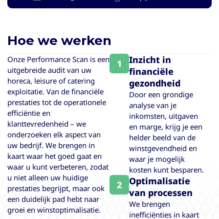
Hoe we werken
Inzicht in
Onze Performance Scan is een
1
uitgebreide audit van uw
financiële
horeca, leisure of catering
gezondheid
exploitatie. Van de financiële
Door een grondige
prestaties tot de operationele
analyse van je
efficiëntie en
inkomsten, uitgaven
klanttevredenheid – we
en marge, krijg je een
onderzoeken elk aspect van
helder beeld van de
uw bedrijf. We brengen in
winstgevendheid en
kaart waar het goed gaat en
waar je mogelijk
waar u kunt verbeteren, zodat
kosten kunt besparen.
u niet alleen uw huidige
Optimalisatie
2
prestaties begrijpt, maar ook
van processen
een duidelijk pad hebt naar
We brengen
groei en winstoptimalisatie.
inefficiënties in kaart