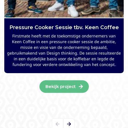
Pressure Cooker Sessie tbv. Keen Coffee
Strategieontwikkeling voor Stayokay
Hostels
Firstmate heeft met de toekomstige ondernemers van
Keen Coffee in een pressure cooker sessie de ambitie,
Stayokay Hostels is een purpose-driven hostelorganisatie
missie en visie van de onderneming bepaald,
die midden in de samenleving staat. Mede vanwege de
gebruikmakend van Design thinking. De sessie resulteerde
sterk veranderende marktomstandigheden had de
in een duidelijke basis voor de koffiebar en legde de
organisatie behoefte om haar strategie tegen het licht te
fundering voor verdere ontwikkeling van het concept.
houden en waar nodig aan te passen. Firstmate
begeleidde dit traject en ontwikkelde de implementatie
roadmap.
Bekijk project