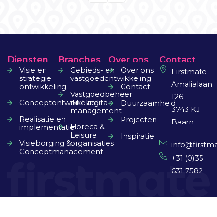
Diensten
Branches
Over ons
Contact
Visie en
Gebieds- en
Over ons
Firstmate
strategie
vastgoedontwikkeling
Amalialaan
ontwikkeling
Contact
Vastgoedbeheer
126
Conceptontwikkeling
en Facilitair
Duurzaamheid
3743 KJ
management
Realisatie en
Projecten
Baarn
Horeca &
implementatie
Leisure
Inspiratie
Visieborging &
organisaties
info@firstma
Conceptmanagement
+31 (0)35
631 7582