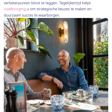
verbeterpunten bloot te leggen. Tegelijkertijd helpt
u om strategische keuzes te maken en
visieborging
duurzaam succes te waarborgen.