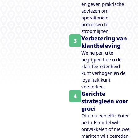
en geven praktische
adviezen om
operationele
processen te
stroomlijnen.
Verbetering van
3
klantbeleving
We helpen u te
begrijpen hoe u de
klanttevredenheid
kunt verhogen en de
loyaliteit kunt
versterken.
Gerichte
4
strategieën voor
groei
Of u nu een efficiënter
bedrijfsmodel wilt
ontwikkelen of nieuwe
markten wilt betreden,