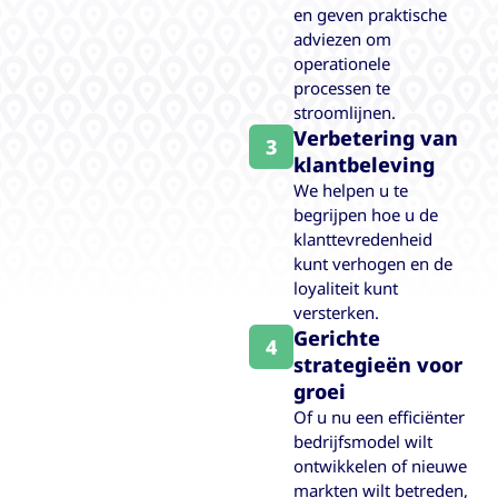
en geven praktische
adviezen om
operationele
processen te
stroomlijnen.
Verbetering van
3
klantbeleving
We helpen u te
begrijpen hoe u de
klanttevredenheid
kunt verhogen en de
loyaliteit kunt
versterken.
Gerichte
4
strategieën voor
groei
Of u nu een efficiënter
bedrijfsmodel wilt
ontwikkelen of nieuwe
markten wilt betreden,