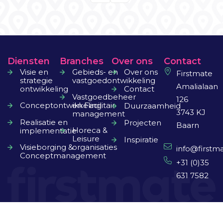
Diensten
Branches
Over ons
Contact
Visie en
Gebieds- en
Over ons
Firstmate
strategie
vastgoedontwikkeling
Amalialaan
ontwikkeling
Contact
Vastgoedbeheer
126
Conceptontwikkeling
en Facilitair
Duurzaamheid
3743 KJ
management
Realisatie en
Projecten
Baarn
Horeca &
implementatie
Leisure
Inspiratie
Visieborging &
organisaties
info@firstma
Conceptmanagement
+31 (0)35
631 7582