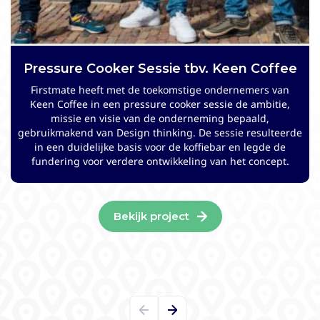
Pressure Cooker Sessie tbv. Keen Coffee
Strategieontwikkeling voor Stayokay
Hostels
Firstmate heeft met de toekomstige ondernemers van
Keen Coffee in een pressure cooker sessie de ambitie,
Stayokay Hostels is een purpose-driven hostelorganisatie
missie en visie van de onderneming bepaald,
die midden in de samenleving staat. Mede vanwege de
gebruikmakend van Design thinking. De sessie resulteerde
sterk veranderende marktomstandigheden had de
in een duidelijke basis voor de koffiebar en legde de
organisatie behoefte om haar strategie tegen het licht te
fundering voor verdere ontwikkeling van het concept.
houden en waar nodig aan te passen. Firstmate
begeleidde dit traject en ontwikkelde de implementatie
roadmap.
Bekijk project