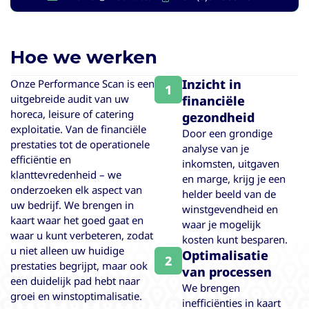
Hoe we werken
Inzicht in
Onze Performance Scan is een
1
uitgebreide audit van uw
financiële
horeca, leisure of catering
gezondheid
exploitatie. Van de financiële
Door een grondige
prestaties tot de operationele
analyse van je
efficiëntie en
inkomsten, uitgaven
klanttevredenheid – we
en marge, krijg je een
onderzoeken elk aspect van
helder beeld van de
uw bedrijf. We brengen in
winstgevendheid en
kaart waar het goed gaat en
waar je mogelijk
waar u kunt verbeteren, zodat
kosten kunt besparen.
u niet alleen uw huidige
Optimalisatie
2
prestaties begrijpt, maar ook
van processen
een duidelijk pad hebt naar
We brengen
groei en winstoptimalisatie.
inefficiënties in kaart