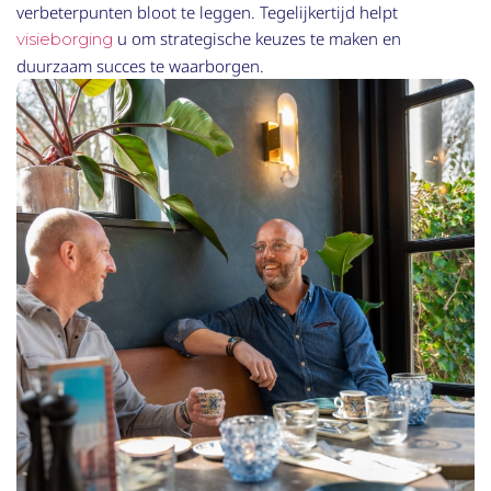
verbeterpunten bloot te leggen. Tegelijkertijd helpt
u om strategische keuzes te maken en
visieborging
duurzaam succes te waarborgen.